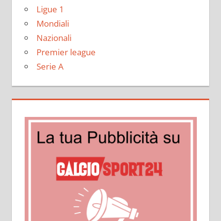
Ligue 1
Mondiali
Nazionali
Premier league
Serie A