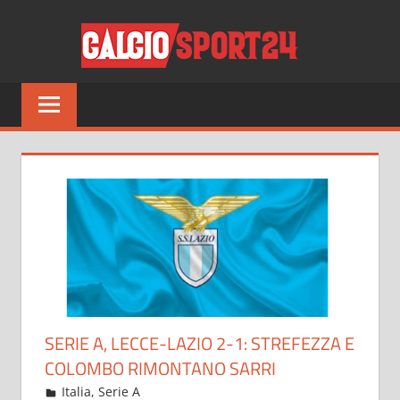
Salta
CALCI
al
contenuto
Tutto
sul
mondo
del
calcio
e
non
solo
SERIE A, LECCE-LAZIO 2-1: STREFEZZA E
COLOMBO RIMONTANO SARRI
Gennaio 5, 2023
admin
Italia
,
Serie A
9 commenti