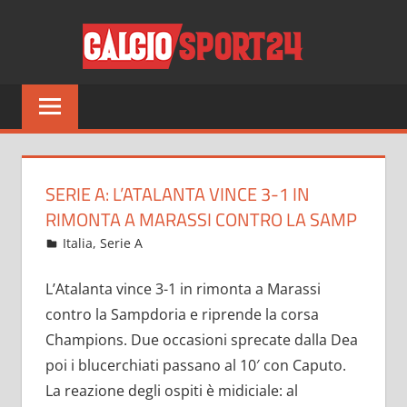
Salta
CALCI
al
contenuto
Tutto
sul
mondo
del
calcio
SERIE A: L’ATALANTA VINCE 3-1 IN
e
RIMONTA A MARASSI CONTRO LA SAMP
non
Ottobre 28, 2021
admin
Italia
,
Serie A
11 commenti
solo
L’Atalanta vince 3-1 in rimonta a Marassi
contro la Sampdoria e riprende la corsa
Champions. Due occasioni sprecate dalla Dea
poi i blucerchiati passano al 10′ con Caputo.
La reazione degli ospiti è midiciale: al