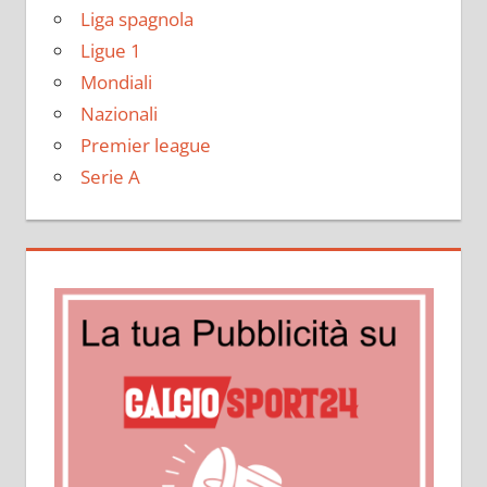
Liga spagnola
Ligue 1
Mondiali
Nazionali
Premier league
Serie A