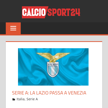
Salta
CALCI
al
contenuto
Tutto
sul
mondo
del
calcio
e
non
solo
SERIE A: LA LAZIO PASSA A VENEZIA
Dicembre 23, 2021
admin
Italia
,
Serie A
16 commenti