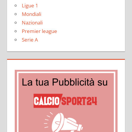
Ligue 1
Mondiali
Nazionali
Premier league
Serie A