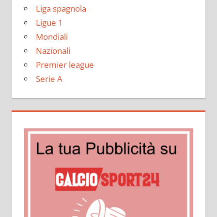
Liga spagnola
Ligue 1
Mondiali
Nazionali
Premier league
Serie A