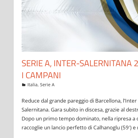
SERIE A, INTER-SALERNITANA
I CAMPANI
Ottobre 17, 2022
admin
Italia
,
Serie A
11 commenti
Reduce dal grande pareggio di Barcellona, l’Inte
Salernitana. Gara subito in discesa, grazie al dest
Dopo un primo tempo dominato, nella ripresa a ch
raccoglie un lancio perfetto di Calhanoglu (59′) e r