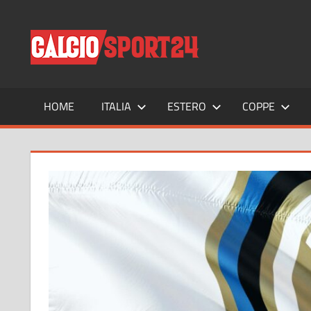
Salta
al
CALCIO
Tutto
contenuto
sul
mondo
del
calcio
HOME
ITALIA
ESTERO
COPPE
e
non
solo