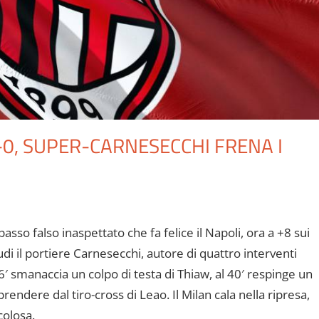
-0, SUPER-CARNESECCHI FRENA I
asso falso inaspettato che fa felice il Napoli, ora a +8 sui
di il portiere Carnesecchi, autore di quattro interventi
 36′ smanaccia un colpo di testa di Thiaw, al 40′ respinge un
rendere dal tiro-cross di Leao. Il Milan cala nella ripresa,
colosa.