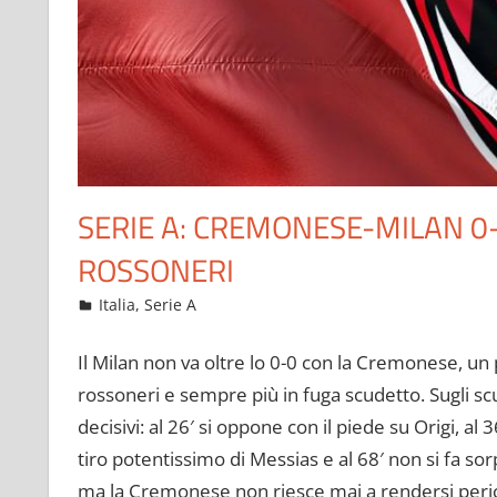
SERIE A: CREMONESE-MILAN 0
ROSSONERI
Novembre 9, 2022
admin
Italia
,
Serie A
14 commenti
Il Milan non va oltre lo 0-0 con la Cremonese, un p
rossoneri e sempre più in fuga scudetto. Sugli scu
decisivi: al 26′ si oppone con il piede su Origi, al
tiro potentissimo di Messias e al 68′ non si fa sorp
ma la Cremonese non riesce mai a rendersi peri