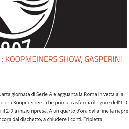
-1: KOOPMEINERS SHOW, GASPERINI
quarta giornata di Serie A e agguanta la Roma in vetta alla
 ancora Koopmeiners, che prima trasforma il rigore dell’1-0
l 2-0 a inizio ripresa. A un quarto d’ora dalla fine la riapre
ora dal dischetto, a chiudere i conti. Tripletta