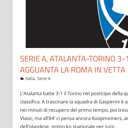
SERIE A, ATALANTA-TORINO 3
AGGUANTA LA ROMA IN VETTA
Settembre 2, 2022
admin
Italia
,
Serie A
323 commenti
L’Atalanta batte 3-1 il Torino nel posticipo della 
classifica. A trascinare la squadra di Gasperini è
nei minuti di recupero del primo tempo, poi trova i
Vlasic, ma all’84’ ci pensa ancora Koopmeiners, anc
dell’olandese, primo ko stagionale per Juric.