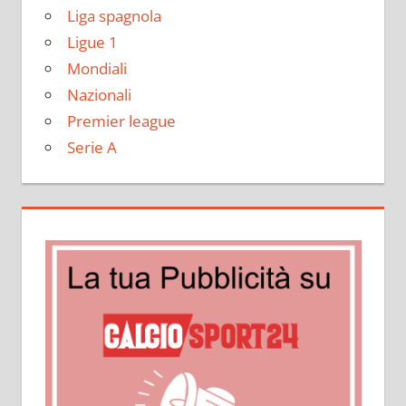
Liga spagnola
Ligue 1
Mondiali
Nazionali
Premier league
Serie A