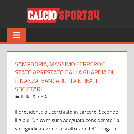
Salta
CALCI
al
contenuto
Tutto
sul
mondo
del
calcio
SAMPDORIA, MASSIMO FERRERO È
e
STATO ARRESTATO DALLA GUARDIA DI
non
FINANZA: BANCAROTTA E REATI
solo
SOCIETARI
Dicembre 7, 2021
admin
Italia
,
Serie A
18 commenti
Il presidente blucerchiato in carcere. Secondo
il gip è l’unica misura adeguata considerate “la
spregiudicatezza e la scaltrezza dell’indagato