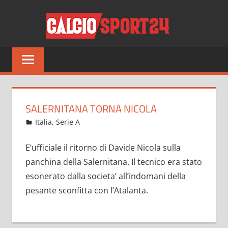
Salta
CALCI
al
contenuto
Tutto
sul
mondo
del
calcio
SALERNITANA TORNA NICOLA
e
Gennaio 19, 2023
admin
Italia
,
Serie A
8 commenti
non
solo
E’ufficiale il ritorno di Davide Nicola sulla
panchina della Salernitana. Il tecnico era stato
esonerato dalla societa’ all’indomani della
pesante sconfitta con l’Atalanta.