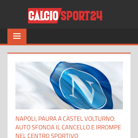
Salta
CALCI
al
contenuto
Tutto
sul
mondo
del
calcio
e
non
solo
NAPOLI, PAURA A CASTEL VOLTURNO:
AUTO SFONDA IL CANCELLO E IRROMPE
NEL CENTRO SPORTIVO