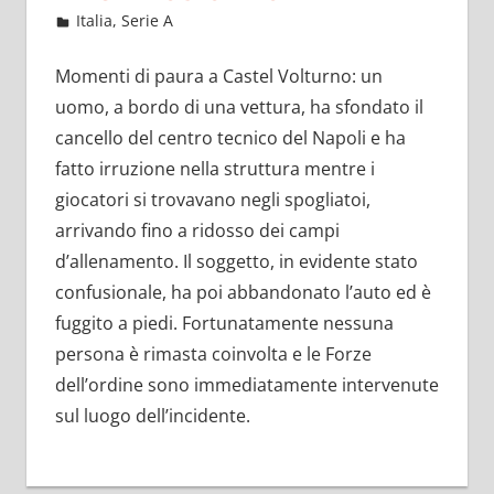
Marzo 24, 2022
admin
Italia
,
Serie A
12 commenti
Momenti di paura a Castel Volturno: un
uomo, a bordo di una vettura, ha sfondato il
cancello del centro tecnico del Napoli e ha
fatto irruzione nella struttura mentre i
giocatori si trovavano negli spogliatoi,
arrivando fino a ridosso dei campi
d’allenamento. Il soggetto, in evidente stato
confusionale, ha poi abbandonato l’auto ed è
fuggito a piedi. Fortunatamente nessuna
persona è rimasta coinvolta e le Forze
dell’ordine sono immediatamente intervenute
sul luogo dell’incidente.