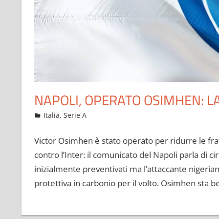
NAPOLI, OPERATO OSIMHEN: LA
Novembre 24, 2021
admin
Italia
,
Serie A
70 commenti
Victor Osimhen è stato operato per ridurre le frat
contro l’Inter: il comunicato del Napoli parla di ci
inizialmente preventivati ma l’attaccante niger
protettiva in carbonio per il volto. Osimhen sta 