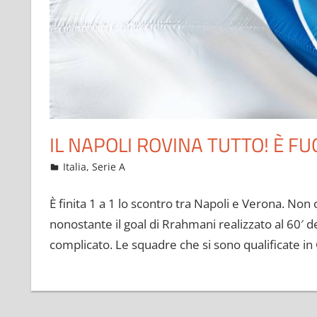
IL NAPOLI ROVINA TUTTO! È F
Maggio 24, 2021
admin
Italia
,
Serie A
10 commenti
È finita 1 a 1 lo scontro tra Napoli e Verona. Non c
nonostante il goal di Rrahmani realizzato al 60′ 
complicato. Le squadre che si sono qualificate in