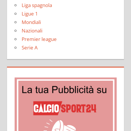
Liga spagnola
Ligue 1
Mondiali
Nazionali
Premier league
Serie A