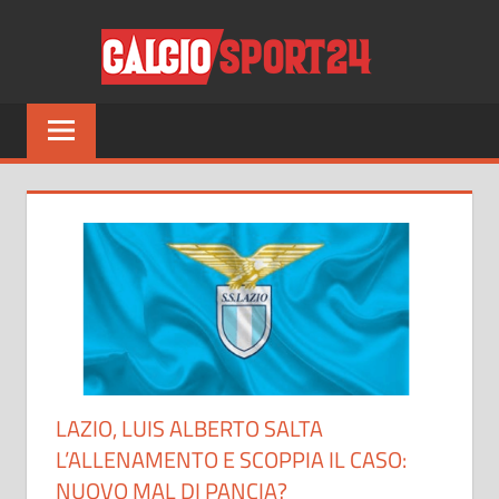
Salta
CALCI
al
contenuto
Tutto
sul
mondo
del
calcio
e
non
solo
LAZIO, LUIS ALBERTO SALTA
L’ALLENAMENTO E SCOPPIA IL CASO:
NUOVO MAL DI PANCIA?