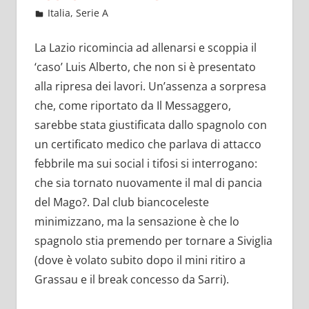
Agosto 4, 2022
admin
Italia
,
Serie A
13 commenti
La Lazio ricomincia ad allenarsi e scoppia il
‘caso’ Luis Alberto, che non si è presentato
alla ripresa dei lavori. Un’assenza a sorpresa
che, come riportato da Il Messaggero,
sarebbe stata giustificata dallo spagnolo con
un certificato medico che parlava di attacco
febbrile ma sui social i tifosi si interrogano:
che sia tornato nuovamente il mal di pancia
del Mago?. Dal club biancoceleste
minimizzano, ma la sensazione è che lo
spagnolo stia premendo per tornare a Siviglia
(dove è volato subito dopo il mini ritiro a
Grassau e il break concesso da Sarri).