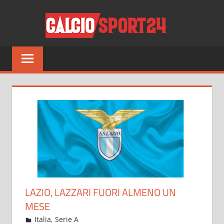
Salta
CALCI
al
contenuto
Tutto
sul
mondo
del
calcio
e
non
solo
LAZIO, LAZZARI FUORI ALMENO UN
MESE
Febbraio 16, 2022
admin
Italia
,
Serie A
13 commenti