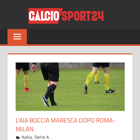
Salta
CALCI
al
contenuto
Tutto
sul
mondo
del
calcio
e
non
solo
L’AIA BOCCIA MARESCA DOPO ROMA-
MILAN
Novembre 3, 2021
admin
Italia
,
Serie A
12 commenti