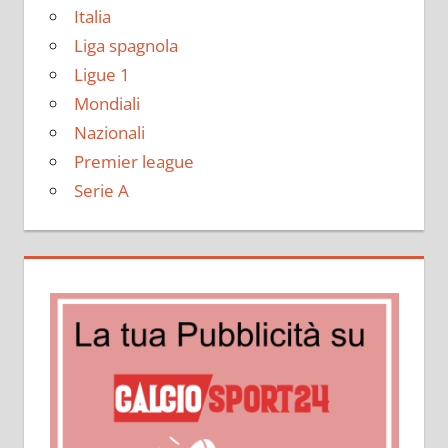
Italia
Liga spagnola
Ligue 1
Mondiali
Nazionali
Premier league
Serie A