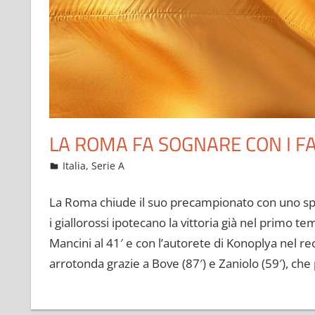
LA ROMA FA SOGNARE CON I F
Agosto 8, 2022
admin
Italia
,
Serie A
14 commenti
La Roma chiude il suo precampionato con uno spet
i giallorossi ipotecano la vittoria già nel primo tem
Mancini al 41′ e con l’autorete di Konoplya nel r
arrotonda grazie a Bove (87′) e Zaniolo (59′), che 