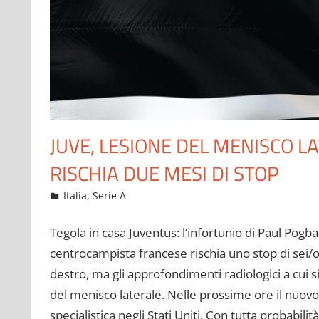
JUVE, LESIONE DEL MENISCO L
RISCHIA DUE MESI DI STOP
Luglio 26, 2022
admin
Italia
,
Serie A
13 commenti
Tegola in casa Juventus: l’infortunio di Paul Pogba 
centrocampista francese rischia uno stop di sei/
destro, ma gli approfondimenti radiologici a cui 
del menisco laterale. Nelle prossime ore il nuov
specialistica negli Stati Uniti. Con tutta probabi