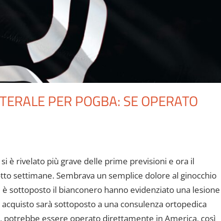
ATERALE PER POGBA: SE OPERATO
si è rivelato più grave delle prime previsioni e ora il
otto settimane. Sembrava un semplice dolore al ginocchio
si è sottoposto il bianconero hanno evidenziato una lesione
o acquisto sarà sottoposto a una consulenza ortopedica
lità, potrebbe essere operato direttamente in America, così