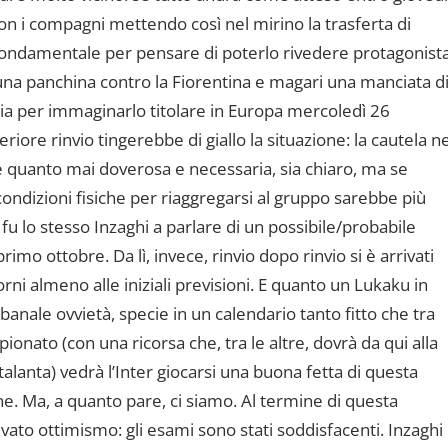
con i compagni mettendo così nel mirino la trasferta di
 fondamentale per pensare di poterlo rivedere protagonist
 una panchina contro la Fiorentina e magari una manciata d
ia per immaginarlo titolare in Europa mercoledì 26
riore rinvio tingerebbe di giallo la situazione: la cautela ne
 quanto mai doverosa e necessaria, sia chiaro, ma se
ndizioni fisiche per riaggregarsi al gruppo sarebbe più
fu lo stesso Inzaghi a parlare di un possibile/probabile
imo ottobre. Da lì, invece, rinvio dopo rinvio si è arrivati
ni almeno alle iniziali previsioni. E quanto un Lukaku in
nale ovvietà, specie in un calendario tanto fitto che tra
pionato (con una ricorsa che, tra le altre, dovrà da qui alla
alanta) vedrà l’Inter giocarsi una buona fetta di questa
e. Ma, a quanto pare, ci siamo. Al termine di questa
vato ottimismo: gli esami sono stati soddisfacenti. Inzaghi