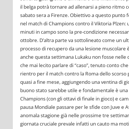
il belga potrà tornare ad allenarsi a pieno ritmo 
sabato sera a Firenze. Obiettivo a questo punto
nel match di Champions contro il Viktoria Plzen:
minuti in campo sono la pre-condizione necessar
ottobre. D’altra parte va sottolineato come un ulte
processo di recupero da una lesione muscolare è
anche questa settimana Lukaku non fosse nelle co
che mai lecito parlare di “caso”, tenuto conto che 
rientro per il match contro la Roma dello scorso pr
quasi a fine mese, aggiungendo una ventina di gior
buono stato sarebbe utile e fondamentale è una ba
Champions (con gli ottavi di finale in gioco) e cam
pausa Mondiale passare per le sfide con Juve e At
anomala stagione già nelle prossime tre settiman
giornata cruciale prevale infatti un cauto ma moti