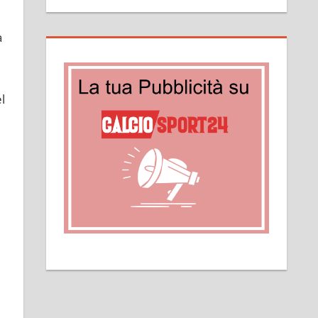
a
i
l