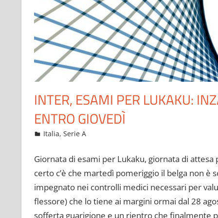
INTER, ESAMI PER LUKAKU: IN
ENTRO GIOVEDÌ
Ottobre 19, 2022
admin
Italia
,
Serie A
14 commenti
Giornata di esami per Lukaku, giornata di attesa per
certo c’è che martedì pomeriggio il belga non è 
impegnato nei controlli medici necessari per val
flessore) che lo tiene ai margini ormai dal 28 ago
sofferta guarigione e un rientro che finalmente p