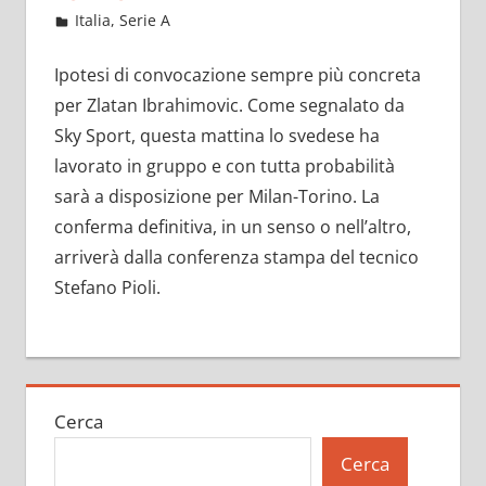
Febbraio 10, 2023
admin
Italia
,
Serie A
18.846 commenti
Ipotesi di convocazione sempre più concreta
per Zlatan Ibrahimovic. Come segnalato da
Sky Sport, questa mattina lo svedese ha
lavorato in gruppo e con tutta probabilità
sarà a disposizione per Milan-Torino. La
conferma definitiva, in un senso o nell’altro,
arriverà dalla conferenza stampa del tecnico
Stefano Pioli.
Cerca
Cerca