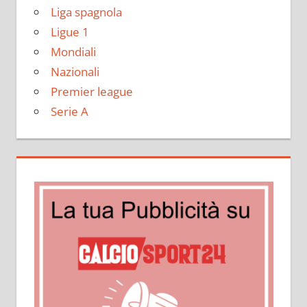
Liga spagnola
Ligue 1
Mondiali
Nazionali
Premier league
Serie A