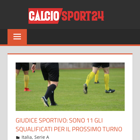
Salta
CALCI
al
contenuto
Tutto
sul
mondo
del
calcio
e
non
solo
GIUDICE SPORTIVO: SONO 11 GLI
SQUALIFICATI PER IL PROSSIMO TURNO
Gennaio 26, 2022
admin
Italia
,
Serie A
12 commenti