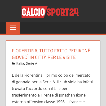
Salta
CALCI
al
contenuto
Tutto
sul
mondo
del
calcio
FIORENTINA, TUTTO FATTO PER IKONÉ:
e
GIOVEDÌ IN CITTÀ PER LE VISITE
non
Dicembre 24, 2021
admin
Italia
,
Serie A
21 commenti
solo
È della Fiorentina il primo colpo del mercato
di gennaio per la Serie A. Il club viola ha infatti
trovato l’accordo con il Lille per il
trasferimento a Firenze di Jonathan Ikoné,
esterno offensivo classe 1998. Il francese