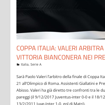
COPPA ITALIA: VALERI ARBITRA
VITTORIA BIANCONERA NEI PR
Maggio 10, 2022
admin
Italia
,
Serie A
14 commenti
Sarà Paolo Valeri l’arbitro della finale di Coppa I
21 all’Olimpico di Roma. Assistenti Giallatini e Pr
Abisso. Valeri ha già diretto tre confronti tra le d
pareggi (il 9/12/2017 Juventus-inter 0-0 e il 18/12
13/2/2011 Juve-Inter 1-0, gol di Matri).