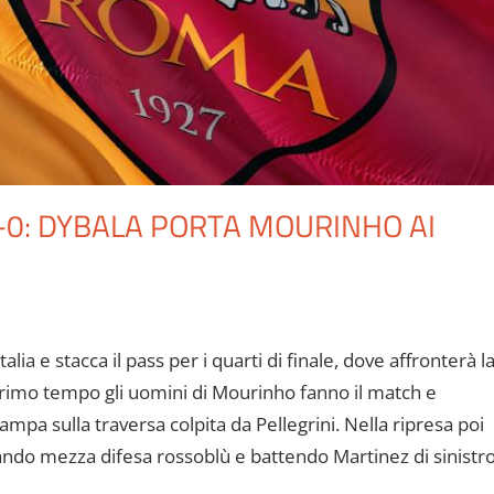
-0: DYBALA PORTA MOURINHO AI
lia e stacca il pass per i quarti di finale, dove affronterà l
primo tempo gli uomini di Mourinho fanno il match e
tampa sulla traversa colpita da Pellegrini. Nella ripresa poi
ltando mezza difesa rossoblù e battendo Martinez di sinistro