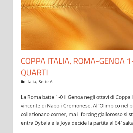
COPPA ITALIA, ROMA-GENOA 1
QUARTI
Gennaio 13, 2023
admin
Italia
,
Serie A
7 commenti
La Roma batte 1-0 il Genoa negli ottavi di Coppa Ita
vincente di Napoli-Cremonese. All’Olimpico nel 
collezionano corner, ma il forcing giallorosso si s
entra Dybala e la Joya decide la partita al 64′ sa