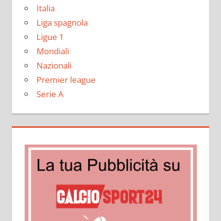
Italia
Liga spagnola
Ligue 1
Mondiali
Nazionali
Premier league
Serie A