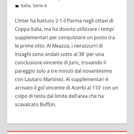
Gennaio 11, 2023
admin
Italia
,
Serie A
10 commenti
L’Inter ha battuto 2-1 il Parma negli ottavi di
Coppa Italia, ma ha dovuto utilizzare i tempi
supplementari per conquistare un posto tra
le prime otto. Al Meazza, i nerazzurri di
Inzaghi sono andati sotto al 38′ per una
conclusione vincente di Juric, trovando il
pareggio solo a tre minuti dal novantesimo
con Lautaro Martinez. Ai supplementari è
arrivato il gol vincente di Acerbi al 110′ con un
colpo di testa dal limite dell’area che ha
scavalcato Buffon.