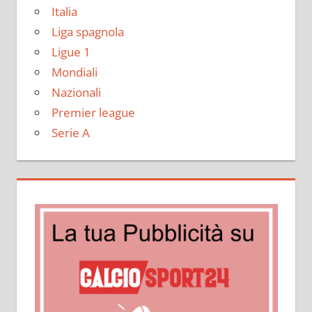
Italia
Liga spagnola
Ligue 1
Mondiali
Nazionali
Premier league
Serie A