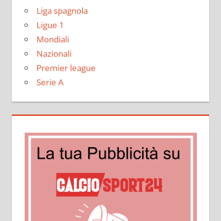
Liga spagnola
Ligue 1
Mondiali
Nazionali
Premier league
Serie A