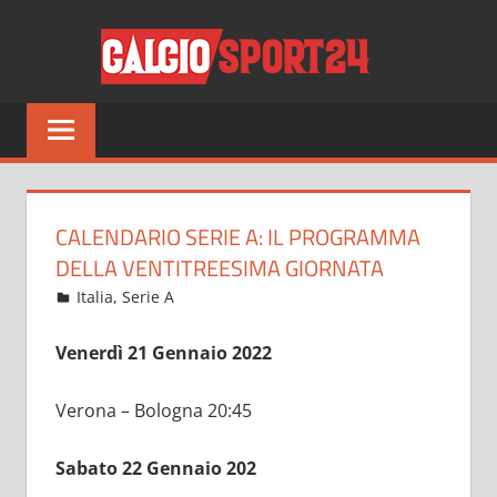
Salta
CALCI
al
contenuto
Tutto
sul
mondo
del
calcio
CALENDARIO SERIE A: IL PROGRAMMA
e
DELLA VENTITREESIMA GIORNATA
non
Gennaio 21, 2022
admin
Italia
,
Serie A
10 commenti
solo
Venerdì 21 Gennaio 2022
Verona – Bologna 20:45
Sabato 22 Gennaio 202