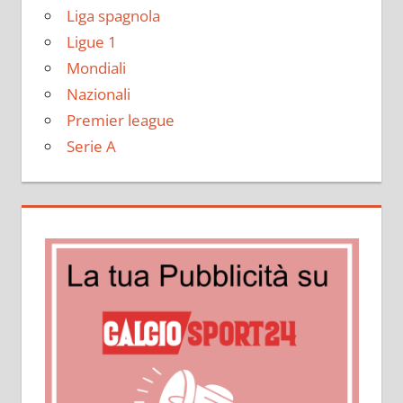
Liga spagnola
Ligue 1
Mondiali
Nazionali
Premier league
Serie A