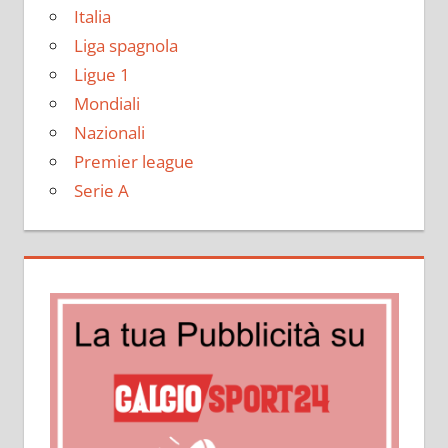
Italia
Liga spagnola
Ligue 1
Mondiali
Nazionali
Premier league
Serie A