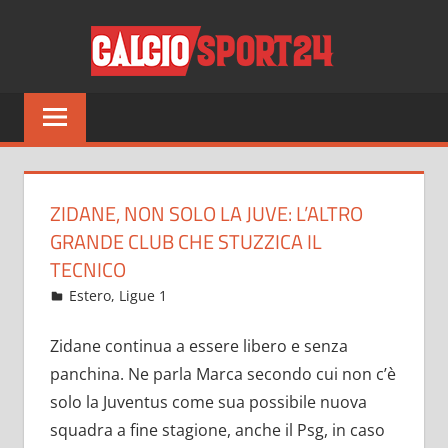
Salta
CALCI
al
contenuto
Tutto
sul
mondo
del
calcio
ZIDANE, NON SOLO LA JUVE: L’ALTRO
e
GRANDE CLUB CHE STUZZICA IL
non
TECNICO
solo
Gennaio 17, 2023
admin
Estero
,
Ligue 1
7.479 commenti
Zidane continua a essere libero e senza
panchina. Ne parla Marca secondo cui non c’è
solo la Juventus come sua possibile nuova
squadra a fine stagione, anche il Psg, in caso