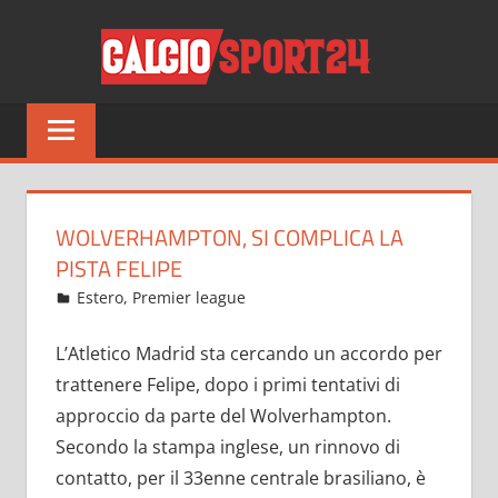
Salta
CALCI
al
contenuto
Tutto
sul
mondo
del
calcio
WOLVERHAMPTON, SI COMPLICA LA
e
PISTA FELIPE
non
Dicembre 26, 2022
admin
Estero
,
Premier league
14 commenti
solo
L’Atletico Madrid sta cercando un accordo per
trattenere Felipe, dopo i primi tentativi di
approccio da parte del Wolverhampton.
Secondo la stampa inglese, un rinnovo di
contatto, per il 33enne centrale brasiliano, è