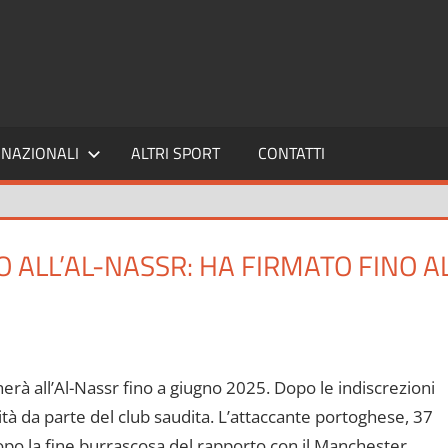
SPORT24
NAZIONALI
ALTRI SPORT
CONTATTI
O ALL’AL-NASSR: HA FIRMATO FINO A
erà all’Al-Nassr fino a giugno 2025. Dopo le indiscrezioni
alità da parte del club saudita. L’attaccante portoghese, 37
po la fine burrascosa del rapporto con il Manchester