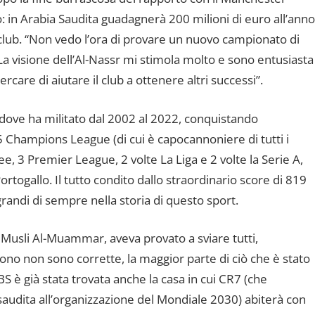
: in Arabia Saudita guadagnerà 200 milioni di euro all’anno
l club. “Non vedo l’ora di provare un nuovo campionato di
La visione dell’Al-Nassr mi stimola molto e sono entusiasta
care di aiutare il club a ottenere altri successi”.
 dove ha militato dal 2002 al 2022, conquistando
5 Champions League (di cui è capocannoniere di tutti i
, 3 Premier League, 2 volte La Liga e 2 volte la Serie A,
togallo. Il tutto condito dallo straordinario score di 819
grandi di sempre nella storia di questo sport.
, Musli Al-Muammar, aveva provato a sviare tutti,
ono non sono corrette, la maggior parte di ciò che è stato
S è già stata trovata anche la casa in cui CR7 (che
saudita all’organizzazione del Mondiale 2030) abiterà con