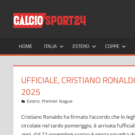
Salta
al
CALCIO
Tutto
contenuto
sul
mondo
del
calcio
HOME
ITALIA
ESTERO
COPPE
e
non
solo
UFFICIALE, CRISTIANO RONALD
2025
Gennaio 2, 2023
admin
Estero
,
Premier league
671 commenti
Cristiano Ronaldo ha firmato l’accordo che lo legh
circolate nel tardo pomeriggio, è arrivata l’uffici
anni, dal 22 novembre scorso è senza squadra do