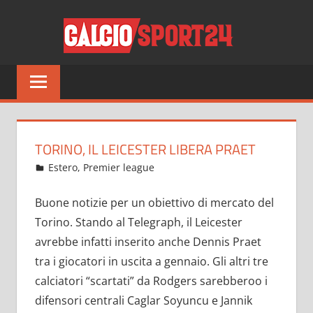
Salta
CALCI
al
contenuto
Tutto
sul
mondo
del
calcio
TORINO, IL LEICESTER LIBERA PRAET
e
Dicembre 29, 2022
admin
Estero
,
Premier league
16 commenti
non
solo
Buone notizie per un obiettivo di mercato del
Torino. Stando al Telegraph, il Leicester
avrebbe infatti inserito anche Dennis Praet
tra i giocatori in uscita a gennaio. Gli altri tre
calciatori “scartati” da Rodgers sarebberoo i
difensori centrali Caglar Soyuncu e Jannik