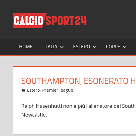
Salta
al
CALCIO
Tutto
contenuto
sul
mondo
del
calcio
HOME
ITALIA
ESTERO
COPPE
e
non
solo
SOUTHAMPTON, ESONERATO 
Novembre 8, 2022
admin
Estero
,
Premier league
10 commenti
Ralph Hasenhuttl non è più l’allenatore del Southam
Newcastle.