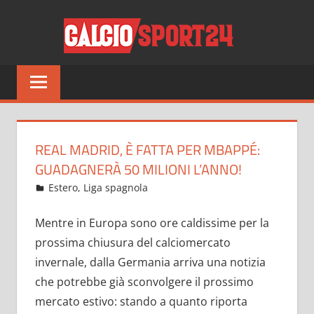
Salta
CALCI
al
contenuto
Tutto
sul
mondo
del
calcio
REAL MADRID, È FATTA PER MBAPPÉ:
e
GUADAGNERÀ 50 MILIONI L’ANNO!
non
Febbraio 1, 2022
admin
Estero
,
Liga spagnola
17 commenti
solo
Mentre in Europa sono ore caldissime per la
prossima chiusura del calciomercato
invernale, dalla Germania arriva una notizia
che potrebbe già sconvolgere il prossimo
mercato estivo: stando a quanto riporta