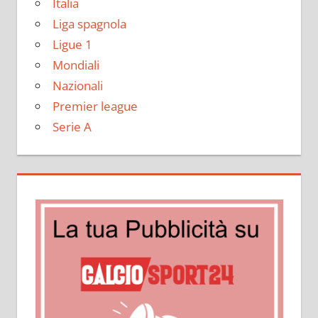
Italia
Liga spagnola
Ligue 1
Mondiali
Nazionali
Premier league
Serie A