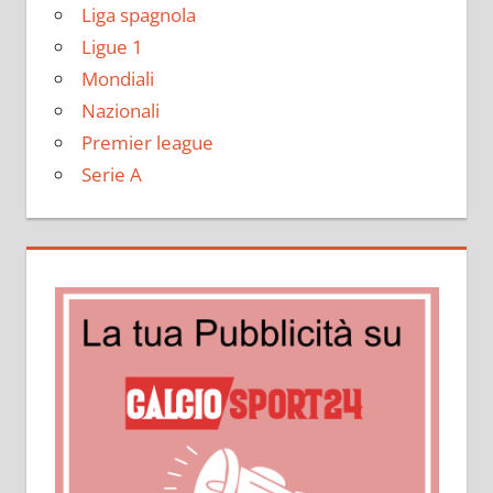
Liga spagnola
Ligue 1
Mondiali
Nazionali
Premier league
Serie A