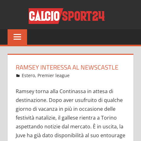
Salta
CALCI
al
contenuto
Tutto
sul
mondo
del
calcio
RAMSEY INTERESSA AL NEWSCASTLE
e
Gennaio 6, 2022
admin
Estero
,
Premier league
22 commenti
non
solo
Ramsey torna alla Continassa in attesa di
destinazione. Dopo aver usufruito di qualche
giorno di vacanza in più in occasione delle
festività natalizie, il gallese rientra a Torino
aspettando notizie dal mercato. È in uscita, la
Juve ha già dato disponibilità al suo entourage