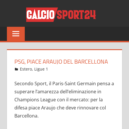
Salta
CALCI
al
contenuto
Tutto
sul
mondo
del
calcio
PSG, PIACE ARAUJO DEL BARCELLONA
e
Marzo 12, 2022
admin
Estero
,
Ligue 1
14 commenti
non
solo
Secondo Sport, il Paris-Saint Germain pensa a
superare l’amarezza dell’eliminazione in
Champions League con il mercato: per la
difesa piace Araujo che deve rinnovare col
Barcellona.