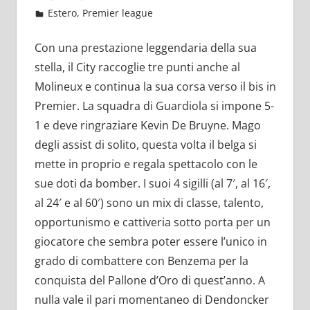
Maggio 12, 2022
admin
Estero
,
Premier league
18 commenti
Con una prestazione leggendaria della sua
stella, il City raccoglie tre punti anche al
Molineux e continua la sua corsa verso il bis in
Premier. La squadra di Guardiola si impone 5-
1 e deve ringraziare Kevin De Bruyne. Mago
degli assist di solito, questa volta il belga si
mette in proprio e regala spettacolo con le
sue doti da bomber. I suoi 4 sigilli (al 7′, al 16′,
al 24′ e al 60′) sono un mix di classe, talento,
opportunismo e cattiveria sotto porta per un
giocatore che sembra poter essere l’unico in
grado di combattere con Benzema per la
conquista del Pallone d’Oro di quest’anno. A
nulla vale il pari momentaneo di Dendoncker