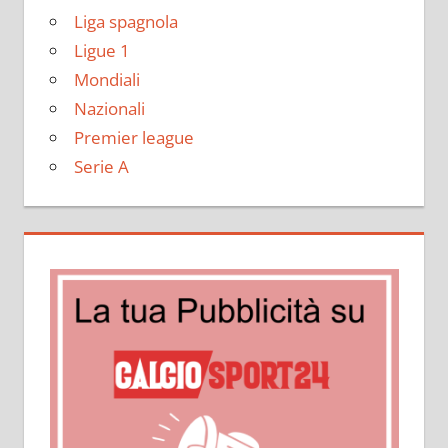
Liga spagnola
Ligue 1
Mondiali
Nazionali
Premier league
Serie A