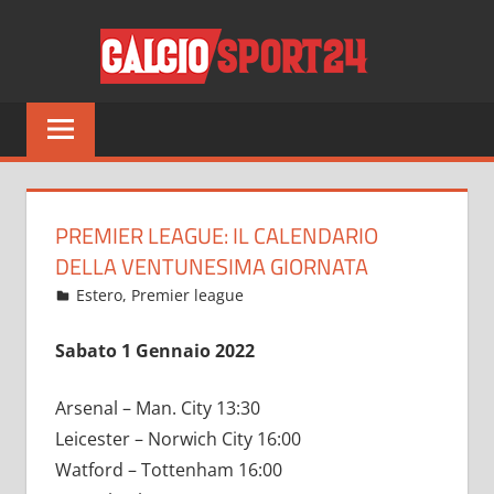
Salta
CALCI
al
contenuto
Tutto
sul
mondo
del
calcio
PREMIER LEAGUE: IL CALENDARIO
e
DELLA VENTUNESIMA GIORNATA
non
Dicembre 31, 2021
admin
Estero
,
Premier league
3 commenti
solo
Sabato 1 Gennaio 2022
Arsenal – Man. City 13:30
Leicester – Norwich City 16:00
Watford – Tottenham 16:00