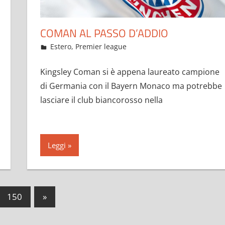
COMAN AL PASSO D’ADDIO
Maggio 24, 2021
admin
Estero
,
Premier league
15 commenti
Kingsley Coman si è appena laureato campione
di Germania con il Bayern Monaco ma potrebbe
lasciare il club biancorosso nella
Leggi
Articoli
150
»
successivi