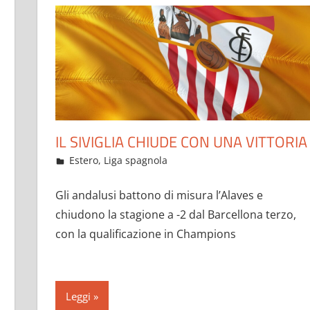
IL SIVIGLIA CHIUDE CON UNA VITTORIA
Maggio 24, 2021
admin
Estero
,
Liga spagnola
15 commenti
Gli andalusi battono di misura l’Alaves e
chiudono la stagione a -2 dal Barcellona terzo,
con la qualificazione in Champions
Leggi