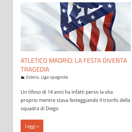
ATLETICO MADRID: LA FESTA DIVENTA
TRAGEDIA
Maggio 24, 2021
admin
Estero
,
Liga spagnola
534 commenti
Un tifoso di 14 anni ha infatti perso la vita
proprio mentre stava festeggiando il trionfo della
squadra di Diego
Leggi