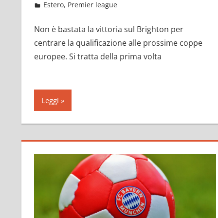
Maggio 24, 2021
admin
Estero
,
Premier league
382 commenti
Non è bastata la vittoria sul Brighton per
centrare la qualificazione alle prossime coppe
europee. Si tratta della prima volta
Leggi