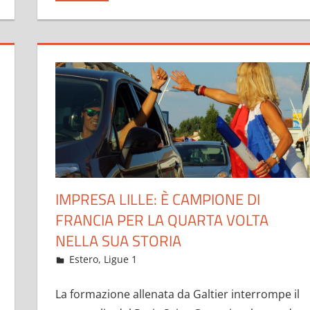
IMPRESA LILLE: È CAMPIONE DI
FRANCIA PER LA QUARTA VOLTA
NELLA SUA STORIA
Maggio 24, 2021
admin
Estero
,
Ligue 1
3.482 commenti
La formazione allenata da Galtier interrompe il