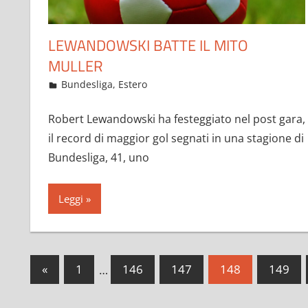
LEWANDOWSKI BATTE IL MITO
MULLER
Maggio 24, 2021
admin
Bundesliga
,
Estero
15 commenti
Robert Lewandowski ha festeggiato nel post gara,
il record di maggior gol segnati in una stagione di
Bundesliga, 41, uno
Leggi
Paginazione
Articoli
«
1
…
146
147
148
149
precedenti
degli