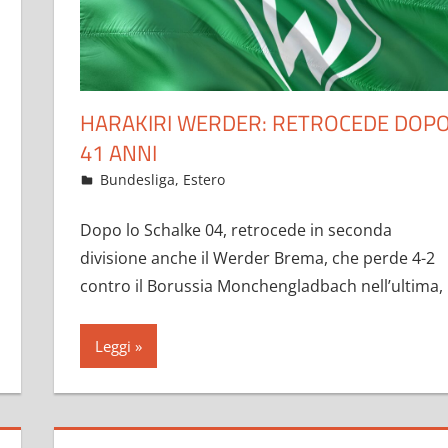
HARAKIRI WERDER: RETROCEDE DOP
41 ANNI
Maggio 25, 2021
admin
Bundesliga
,
Estero
10 commenti
Dopo lo Schalke 04, retrocede in seconda
divisione anche il Werder Brema, che perde 4-2
contro il Borussia Monchengladbach nell’ultima,
Leggi