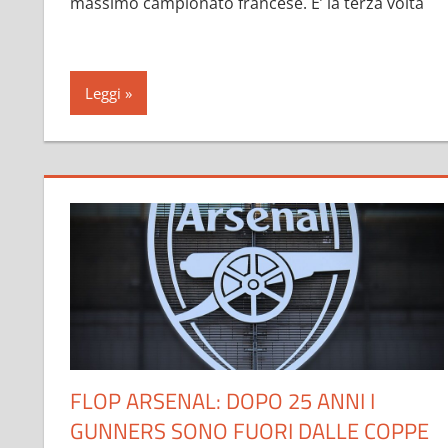
massimo campionato francese. E’ la terza volta
Leggi
FLOP ARSENAL: DOPO 25 ANNI I
GUNNERS SONO FUORI DALLE COPPE