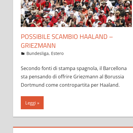
POSSIBILE SCAMBIO HAALAND –
GRIEZMANN
Maggio 25, 2021
admin
Bundesliga
,
Estero
17 commenti
Secondo fonti di stampa spagnola, il Barcellona
sta pensando di offrire Griezmann al Borussia
Dortmund come contropartita per Haaland.
Leggi