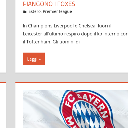
PIANGONO I FOXES
Maggio 24, 2021
admin
Estero
,
Premier league
17 commenti
In Champions Liverpool e Chelsea, fuori il
Leicester all’ultimo respiro dopo il ko interno co
il Tottenham. Gli uomini di
Leggi