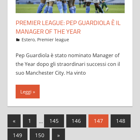
PREMIER LEAGUE: PEP GUARDIOLA È IL
MANAGER OF THE YEAR
Maggio 25, 2021
admin
Estero
,
Premier league
11 commenti
Pep Guardiola è stato nominato Manager of
the Year dopo gli straordinari successi con il
suo Manchester City. Ha vinto
Leggi
Paginazione
Articoli
«
1
…
145
146
147
148
precedenti
degli
Articoli
149
150
»