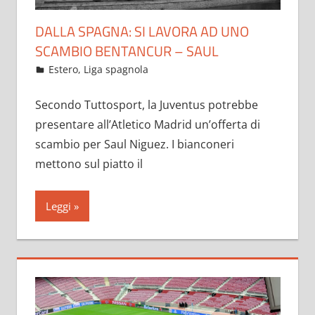
DALLA SPAGNA: SI LAVORA AD UNO
SCAMBIO BENTANCUR – SAUL
Maggio 26, 2021
admin
Estero
,
Liga spagnola
11 commenti
Secondo Tuttosport, la Juventus potrebbe
presentare all’Atletico Madrid un’offerta di
scambio per Saul Niguez. I bianconeri
mettono sul piatto il
Leggi