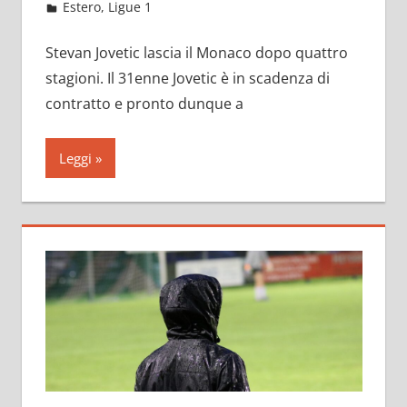
Maggio 25, 2021
admin
Estero
,
Ligue 1
11 commenti
Stevan Jovetic lascia il Monaco dopo quattro
stagioni. Il 31enne Jovetic è in scadenza di
contratto e pronto dunque a
Leggi