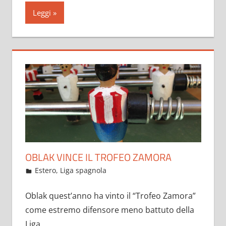
Leggi
OBLAK VINCE IL TROFEO ZAMORA
Maggio 25, 2021
admin
Estero
,
Liga spagnola
18 commenti
Oblak quest’anno ha vinto il “Trofeo Zamora”
come estremo difensore meno battuto della
Liga.