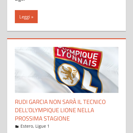
Leggi
RUDI GARCIA NON SARÀ IL TECNICO
DELL’OLYMPIQUE LIONE NELLA
PROSSIMA STAGIONE
Maggio 25, 2021
admin
Estero
,
Ligue 1
12 commenti