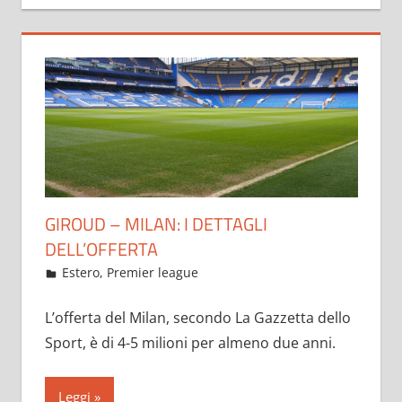
GIROUD – MILAN: I DETTAGLI
DELL’OFFERTA
Maggio 26, 2021
admin
Estero
,
Premier league
17 commenti
L’offerta del Milan, secondo La Gazzetta dello
Sport, è di 4-5 milioni per almeno due anni.
Leggi