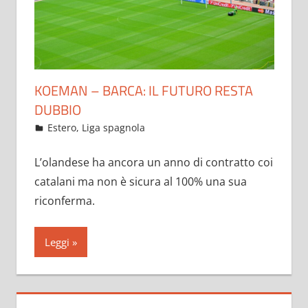
KOEMAN – BARCA: IL FUTURO RESTA
DUBBIO
Maggio 26, 2021
admin
Estero
,
Liga spagnola
17 commenti
L’olandese ha ancora un anno di contratto coi
catalani ma non è sicura al 100% una sua
riconferma.
Leggi