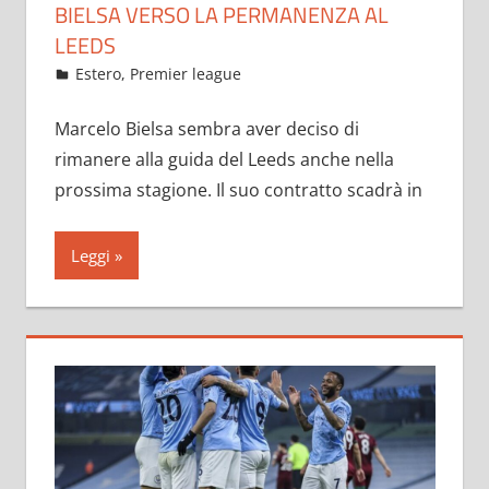
BIELSA VERSO LA PERMANENZA AL
LEEDS
Maggio 25, 2021
admin
Estero
,
Premier league
11 commenti
Marcelo Bielsa sembra aver deciso di
rimanere alla guida del Leeds anche nella
prossima stagione. Il suo contratto scadrà in
Leggi