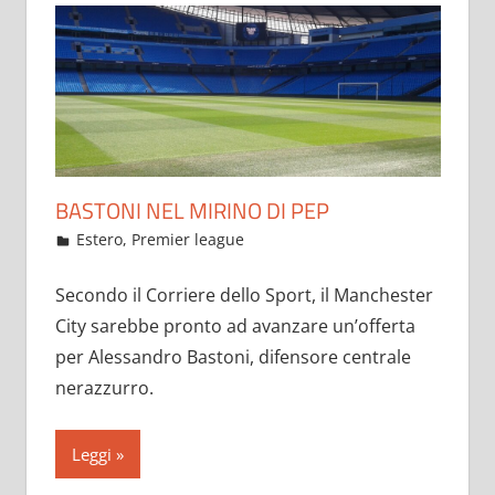
BASTONI NEL MIRINO DI PEP
Maggio 26, 2021
admin
Estero
,
Premier league
6 commenti
Secondo il Corriere dello Sport, il Manchester
City sarebbe pronto ad avanzare un’offerta
per Alessandro Bastoni, difensore centrale
nerazzurro.
Leggi