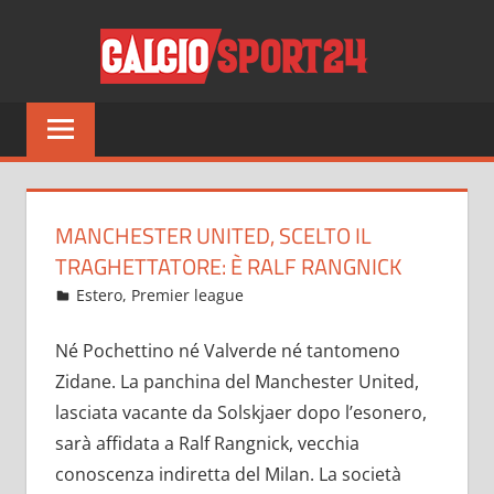
Salta
CALCI
al
contenuto
Tutto
sul
mondo
del
calcio
MANCHESTER UNITED, SCELTO IL
e
TRAGHETTATORE: È RALF RANGNICK
non
Novembre 27, 2021
admin
Estero
,
Premier league
9 commenti
solo
Né Pochettino né Valverde né tantomeno
Zidane. La panchina del Manchester United,
lasciata vacante da Solskjaer dopo l’esonero,
sarà affidata a Ralf Rangnick, vecchia
conoscenza indiretta del Milan. La società