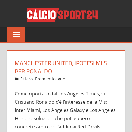
Salta
CALCI
al
contenuto
Tutto
sul
mondo
del
calcio
MANCHESTER UNITED, IPOTESI MLS
e
PER RONALDO
non
Ottobre 30, 2022
admin
Estero
,
Premier league
13 commenti
solo
Come riportato dal Los Angeles Times, su
Cristiano Ronaldo c’è l’interesse della Mls:
Inter Miami, Los Angeles Galaxy e Los Angeles
FC sono soluzioni che potrebbero
concretizzarsi con l’addio ai Red Devils.