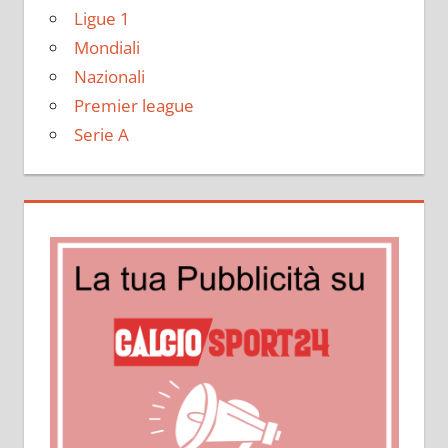
Ligue 1
Mondiali
Nazionali
Premier league
Serie A