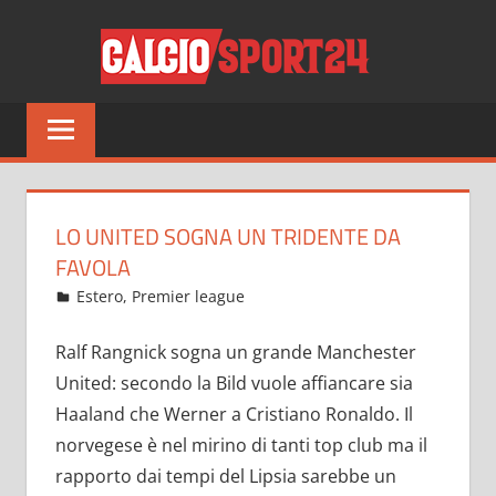
Salta
CALCI
al
contenuto
Tutto
sul
mondo
del
calcio
LO UNITED SOGNA UN TRIDENTE DA
e
FAVOLA
non
Dicembre 5, 2021
admin
Estero
,
Premier league
21 commenti
solo
Ralf Rangnick sogna un grande Manchester
United: secondo la Bild vuole affiancare sia
Haaland che Werner a Cristiano Ronaldo. Il
norvegese è nel mirino di tanti top club ma il
rapporto dai tempi del Lipsia sarebbe un