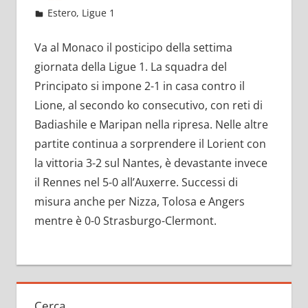
Settembre 12, 2022
admin
Estero
,
Ligue 1
10 commenti
Va al Monaco il posticipo della settima
giornata della Ligue 1. La squadra del
Principato si impone 2-1 in casa contro il
Lione, al secondo ko consecutivo, con reti di
Badiashile e Maripan nella ripresa. Nelle altre
partite continua a sorprendere il Lorient con
la vittoria 3-2 sul Nantes, è devastante invece
il Rennes nel 5-0 all’Auxerre. Successi di
misura anche per Nizza, Tolosa e Angers
mentre è 0-0 Strasburgo-Clermont.
Cerca