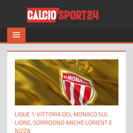
Salta
CALCI
al
contenuto
Tutto
sul
mondo
del
calcio
e
non
solo
LIGUE 1: VITTORIA DEL MONACO SUL
LIONE, SORRIDONO ANCHE LORIENT E
NIZZA