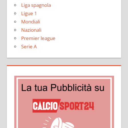
Liga spagnola
Ligue 1
Mondiali
Nazionali
Premier league
Serie A