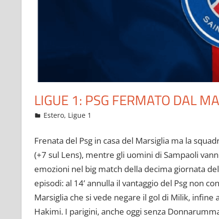
LIGUE 1: PSG FERMATO DAL MA
Ottobre 25, 2021
admin
Estero
,
Ligue 1
390 commenti
Frenata del Psg in casa del Marsiglia ma la squad
(+7 sul Lens), mentre gli uomini di Sampaoli van
emozioni nel big match della decima giornata del
episodi: al 14’ annulla il vantaggio del Psg non con
Marsiglia che si vede negare il gol di Milik, infine
Hakimi. I parigini, anche oggi senza Donnarumma t