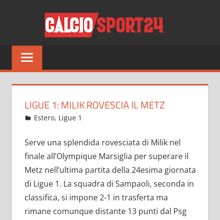
Salta
CALCI
al
contenuto
Tutto
sul
mondo
del
calcio
LIGUE 1: MILIK ROVESCIA IL METZ
e
Febbraio 14, 2022
admin
Estero
,
Ligue 1
10 commenti
non
solo
Serve una splendida rovesciata di Milik nel
finale all’Olympique Marsiglia per superare il
Metz nell’ultima partita della 24esima giornata
di Ligue 1. La squadra di Sampaoli, seconda in
classifica, si impone 2-1 in trasferta ma
rimane comunque distante 13 punti dal Psg